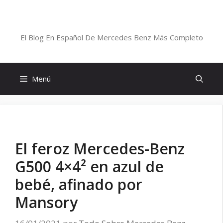
Saltar
al
Blog De Mercedes-Benz En Español
contenido
El Blog En Español De Mercedes Benz Más Completo
Menú
El feroz Mercedes-Benz
G500 4×4² en azul de
bebé, afinado por
Mansory