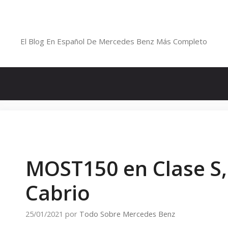
Saltar
al
Blog De Mercedes-Benz En Españ
contenido
El Blog En Español De Mercedes Benz Más Completo
MOST150 en Clase S, 
Cabrio
25/01/2021
por
Todo Sobre Mercedes Benz