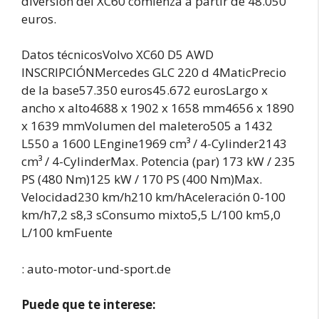
diversión del XC60 comienza a partir de 48.050
euros.
Datos técnicosVolvo XC60 D5 AWD
INSCRIPCIÓNMercedes GLC 220 d 4MaticPrecio
de la base57.350 euros45.672 eurosLargo x
ancho x alto4688 x 1902 x 1658 mm4656 x 1890
x 1639 mmVolumen del maletero505 a 1432
L550 a 1600 LEngine1969 cm³ / 4-Cylinder2143
cm³ / 4-CylinderMax. Potencia (par) 173 kW / 235
PS (480 Nm)125 kW / 170 PS (400 Nm)Max.
Velocidad230 km/h210 km/hAceleración 0-100
km/h7,2 s8,3 sConsumo mixto5,5 L/100 km5,0
L/100 kmFuente
: auto-motor-und-sport.de
Puede que te interese: