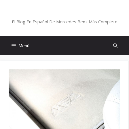
Saltar
al
Blog De Mercedes-Benz En Español
contenido
El Blog En Español De Mercedes Benz Más Completo
Menú