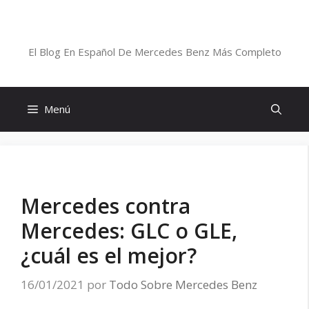
Saltar
al
Blog De Mercedes-Benz En Español
contenido
El Blog En Español De Mercedes Benz Más Completo
Menú
Mercedes contra
Mercedes: GLC o GLE,
¿cuál es el mejor?
16/01/2021
por
Todo Sobre Mercedes Benz