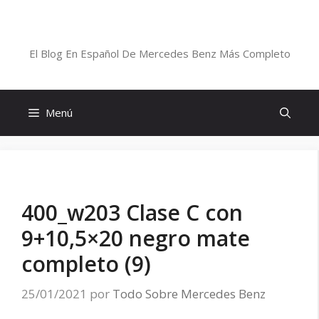
Saltar
al
Blog De Mercedes-Benz En Español
contenido
El Blog En Español De Mercedes Benz Más Completo
Menú
400_w203 Clase C con
9+10,5×20 negro mate
completo (9)
25/01/2021
por
Todo Sobre Mercedes Benz