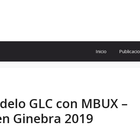
ol
Inicio
Publicaci
odelo GLC con MBUX –
en Ginebra 2019