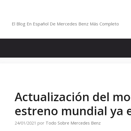
Saltar
al
Blog De Mercedes-Benz En Españ
contenido
El Blog En Español De Mercedes Benz Más Completo
Actualización del m
estreno mundial ya 
24/01/2021
por
Todo Sobre Mercedes Benz