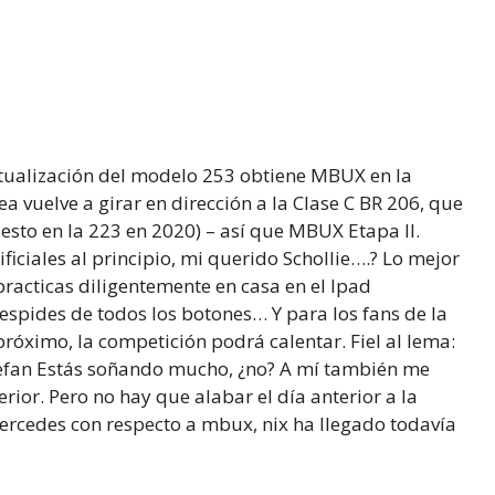
actualización del modelo 253 obtiene MBUX en la
a vuelve a girar en dirección a la Clase C BR 206, que
esto en la 223 en 2020) – así que MBUX Etapa II.
tificiales al principio, mi querido Schollie….? Lo mejor
racticas diligentemente en casa en el Ipad
spides de todos los botones… Y para los fans de la
óximo, la competición podrá calentar. Fiel al lema:
efan Estás soñando mucho, ¿no? A mí también me
erior. Pero no hay que alabar el día anterior a la
rcedes con respecto a mbux, nix ha llegado todavía