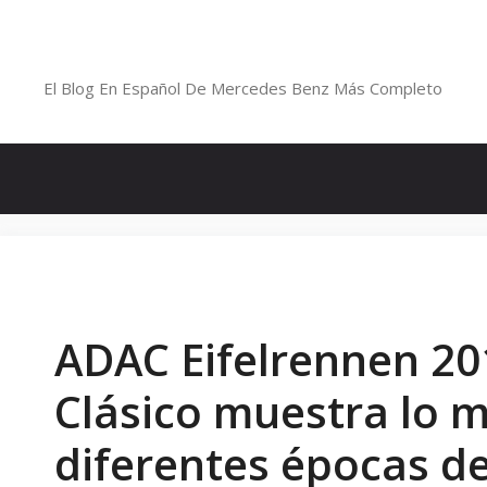
Saltar
al
Blog De Mercedes-Benz En Españ
contenido
El Blog En Español De Mercedes Benz Más Completo
ADAC Eifelrennen 20
Clásico muestra lo 
diferentes épocas d