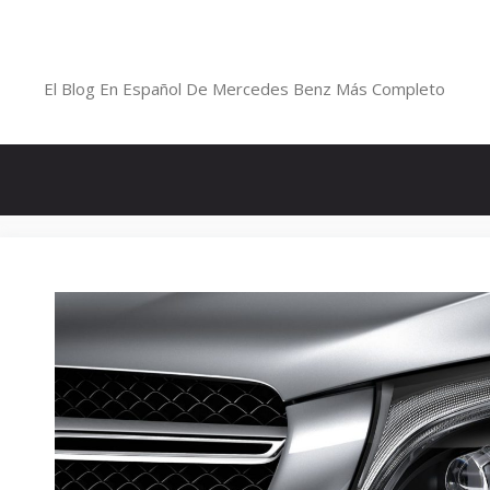
Saltar
al
Blog De Mercedes-Benz En Españ
contenido
El Blog En Español De Mercedes Benz Más Completo