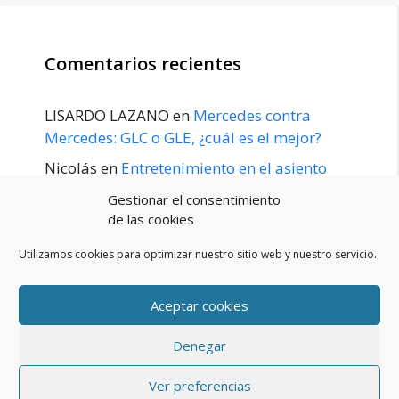
Comentarios recientes
LISARDO LAZANO
en
Mercedes contra
Mercedes: GLC o GLE, ¿cuál es el mejor?
Nicolás
en
Entretenimiento en el asiento
trasero para el GLE / GLS disponible a
Gestionar el consentimiento
principios de 2020
de las cookies
Utilizamos cookies para optimizar nuestro sitio web y nuestro servicio.
Aceptar cookies
POLÍTICA DE PRIVACIDAD
Aviso Legal
Denegar
Política de cookies (UE)
Contacto
© 2026 Blog De Mercedes-Benz En Español
• Creado con
Ver preferencias