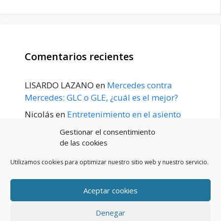
Comentarios recientes
LISARDO LAZANO
en
Mercedes contra
Mercedes: GLC o GLE, ¿cuál es el mejor?
Nicolás
en
Entretenimiento en el asiento
trasero para el GLE / GLS disponible a
Gestionar el consentimiento
principios de 2020
de las cookies
Utilizamos cookies para optimizar nuestro sitio web y nuestro servicio.
Aceptar cookies
POLÍTICA DE PRIVACIDAD
Aviso Legal
Denegar
Política de cookies (UE)
Contacto