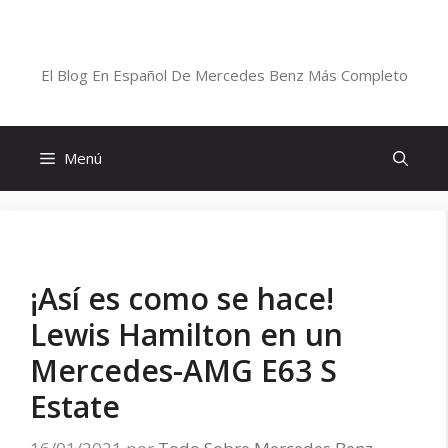
Saltar
al
Blog De Mercedes-Benz En Español
contenido
El Blog En Español De Mercedes Benz Más Completo
Menú
¡Así es como se hace!
Lewis Hamilton en un
Mercedes-AMG E63 S
Estate