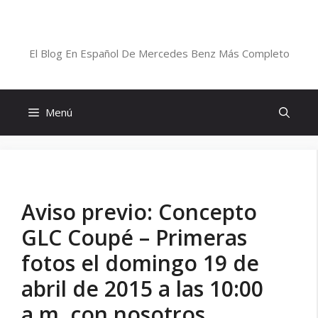
Saltar
al
Blog De Mercedes-Benz En Español
contenido
El Blog En Español De Mercedes Benz Más Completo
Menú
Aviso previo: Concepto
GLC Coupé – Primeras
fotos el domingo 19 de
abril de 2015 a las 10:00
a.m. con nosotros