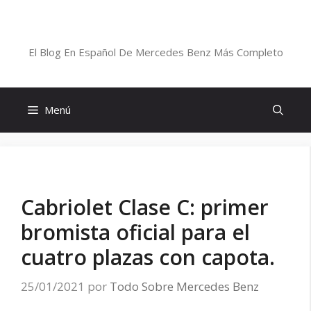
Saltar
al
Blog De Mercedes-Benz En Español
contenido
El Blog En Español De Mercedes Benz Más Completo
Menú
Cabriolet Clase C: primer
bromista oficial para el
cuatro plazas con capota.
25/01/2021
por
Todo Sobre Mercedes Benz