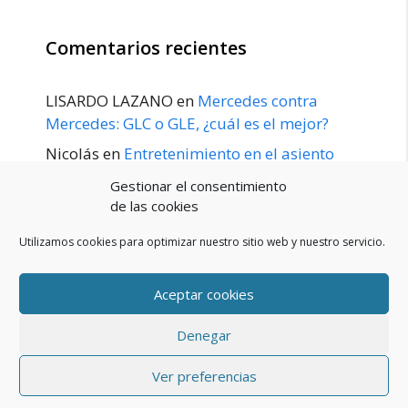
Comentarios recientes
LISARDO LAZANO
en
Mercedes contra
Mercedes: GLC o GLE, ¿cuál es el mejor?
Nicolás
en
Entretenimiento en el asiento
trasero para el GLE / GLS disponible a
Gestionar el consentimiento
principios de 2020
de las cookies
Utilizamos cookies para optimizar nuestro sitio web y nuestro servicio.
Aceptar cookies
POLÍTICA DE PRIVACIDAD
Aviso Legal
Denegar
Política de cookies (UE)
Contacto
© 2026 Blog De Mercedes-Benz En Español
• Creado con
Ver preferencias
GeneratePress