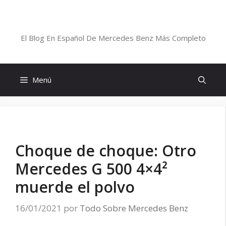
Saltar
al
Blog De Mercedes-Benz En Español
contenido
El Blog En Español De Mercedes Benz Más Completo
Menú
Choque de choque: Otro
Mercedes G 500 4×4²
muerde el polvo
16/01/2021
por
Todo Sobre Mercedes Benz