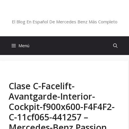
Saltar
al
Blog De Mercedes-Benz En Español
contenido
El Blog En Español De Mercedes Benz Más Completo
Menú
Clase C-Facelift-
Avantgarde-Interior-
Cockpit-f900x600-F4F4F2-
C-11cf065-441257 –
Mercedes-Benz Passion