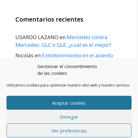
Comentarios recientes
LISARDO LAZANO
en
Mercedes contra
Mercedes: GLC o GLE, ¿cuál es el mejor?
Nicolás
en
Entretenimiento en el asiento
trasero para el GLE / GLS disponible a
Gestionar el consentimiento
principios de 2020
de las cookies
Utilizamos cookies para optimizar nuestro sitio web y nuestro servicio.
Aceptar cookies
POLÍTICA DE PRIVACIDAD
Aviso Legal
Denegar
Política de cookies (UE)
Contacto
© 2026 Blog De Mercedes-Benz En Español
• Creado con
Ver preferencias
GeneratePress