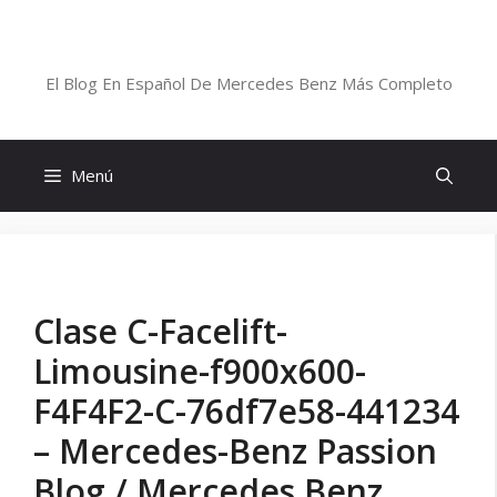
Saltar
al
Blog De Mercedes-Benz En Español
contenido
El Blog En Español De Mercedes Benz Más Completo
Menú
Clase C-Facelift-
Limousine-f900x600-
F4F4F2-C-76df7e58-441234
– Mercedes-Benz Passion
Blog / Mercedes Benz,