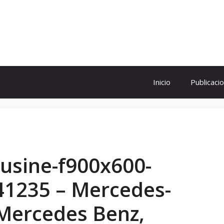
ol
Inicio
Publicaci
ousine-f900x600-
41235 – Mercedes-
 Mercedes Benz,