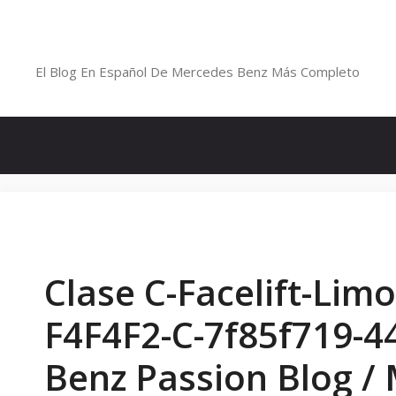
Saltar
al
Blog De Mercedes-Benz En Españ
contenido
El Blog En Español De Mercedes Benz Más Completo
Clase C-Facelift-Lim
F4F4F2-C-7f85f719-4
Benz Passion Blog /