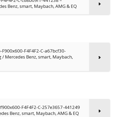
0-F4F4F2-C-c68b09f1-441238 –
edes Benz, smart, Maybach, AMG & EQ
mo-F900x600-F4F4F2-C-a67bcf30-
 / Mercedes Benz, smart, Maybach,
e-f900x600-F4F4F2-C-257e3657-441249
cedes Benz, smart, Maybach, AMG & EQ