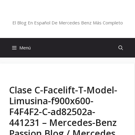
Saltar
al
Blog De Mercedes-Benz En Español
contenido
El Blog En Español De Mercedes Benz Más Completo
Menú
Clase C-Facelift-T-Model-
Limusina-f900x600-
F4F4F2-C-ad82502a-
441231 – Mercedes-Benz
Passion Blog / Mercedes