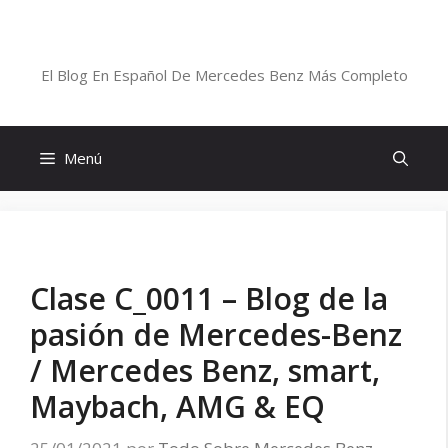
Saltar
al
Blog De Mercedes-Benz En Español
contenido
El Blog En Español De Mercedes Benz Más Completo
Menú
Clase C_0011 – Blog de la
pasión de Mercedes-Benz
/ Mercedes Benz, smart,
Maybach, AMG & EQ