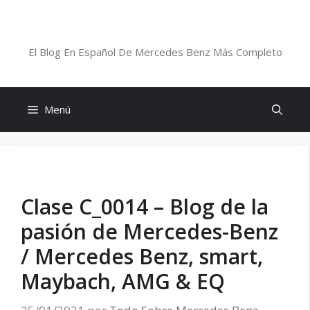
Saltar
al
Blog De Mercedes-Benz En Español
contenido
El Blog En Español De Mercedes Benz Más Completo
Menú
Clase C_0014 – Blog de la
pasión de Mercedes-Benz
/ Mercedes Benz, smart,
Maybach, AMG & EQ