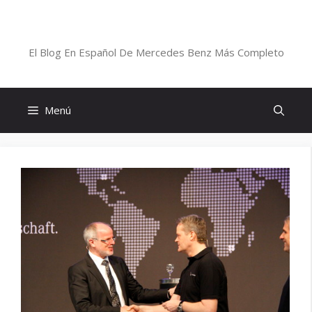
Saltar
al
Blog De Mercedes-Benz En Español
contenido
El Blog En Español De Mercedes Benz Más Completo
Menú