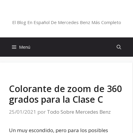
Saltar
al
Blog De Mercedes-Benz En Español
contenido
El Blog En Español De Mercedes Benz Más Completo
Menú
Colorante de zoom de 360
grados para la Clase C
25/01/2021
por
Todo Sobre Mercedes Benz
Un muy escondido, pero para los posibles