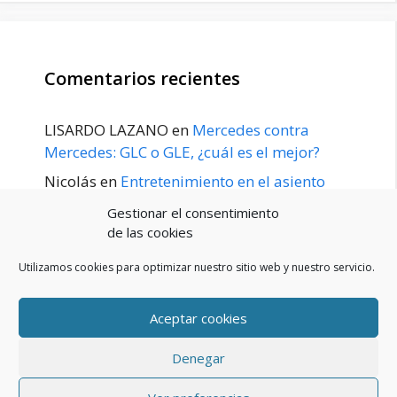
Comentarios recientes
LISARDO LAZANO
en
Mercedes contra
Mercedes: GLC o GLE, ¿cuál es el mejor?
Nicolás
en
Entretenimiento en el asiento
trasero para el GLE / GLS disponible a
Gestionar el consentimiento
principios de 2020
de las cookies
Utilizamos cookies para optimizar nuestro sitio web y nuestro servicio.
Aceptar cookies
POLÍTICA DE PRIVACIDAD
Aviso Legal
Denegar
Política de cookies (UE)
Contacto
© 2026 Blog De Mercedes-Benz En Español
• Creado con