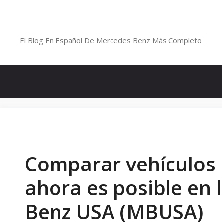
Saltar
al
Blog De Mercedes-Benz En Españ
contenido
El Blog En Español De Mercedes Benz Más Completo
Comparar vehículos 
ahora es posible en 
Benz USA (MBUSA)