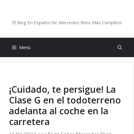
Saltar
al
Blog De Mercedes-Benz En Español
contenido
El Blog En Español De Mercedes Benz Más Completo
Menú
¡Cuidado, te persigue! La
Clase G en el todoterreno
adelanta al coche en la
carretera