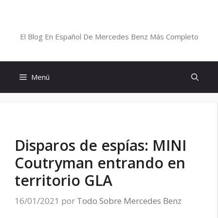
Saltar
al
Blog De Mercedes-Benz En Español
contenido
El Blog En Español De Mercedes Benz Más Completo
Menú
Disparos de espías: MINI
Coutryman entrando en
territorio GLA
16/01/2021
por
Todo Sobre Mercedes Benz