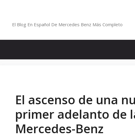
Saltar
al
Blog De Mercedes-Benz En Españ
contenido
El Blog En Español De Mercedes Benz Más Completo
El ascenso de una nue
primer adelanto de l
Mercedes-Benz