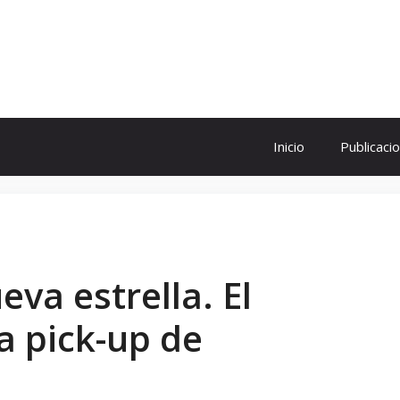
ol
Inicio
Publicaci
va estrella. El
a pick-up de