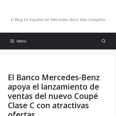
Saltar
al
Blog De Mercedes-Benz En Español
contenido
El Blog En Español De Mercedes Benz Más Completo
Menú
El Banco Mercedes-Benz
apoya el lanzamiento de
ventas del nuevo Coupé
Clase C con atractivas
ofertas