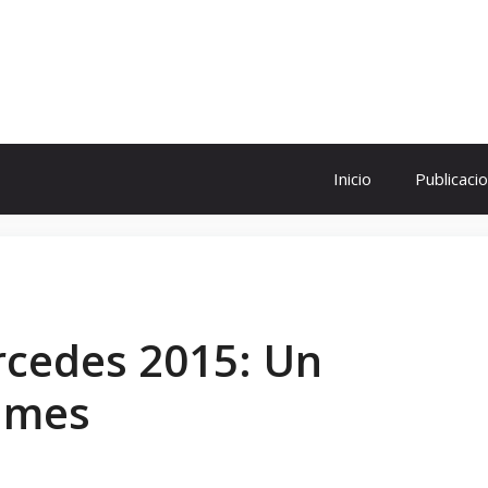
ol
Inicio
Publicaci
rcedes 2015: Un
 mes