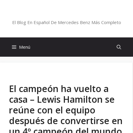
Saltar
al
Blog De Mercedes-Benz En Español
contenido
El Blog En Español De Mercedes Benz Más Completo
Menú
El campeón ha vuelto a
casa – Lewis Hamilton se
reúne con el equipo
después de convertirse en
un 4º campeón del mundo