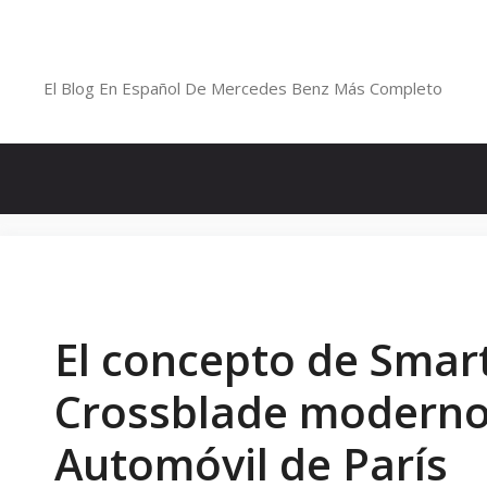
Saltar
al
Blog De Mercedes-Benz En Españ
contenido
El Blog En Español De Mercedes Benz Más Completo
El concepto de Smart
Crossblade moderno 
Automóvil de París