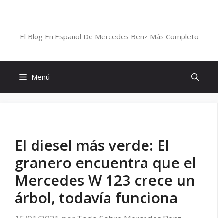
Saltar
al
Blog De Mercedes-Benz En Español
contenido
El Blog En Español De Mercedes Benz Más Completo
Menú
El diesel más verde: El
granero encuentra que el
Mercedes W 123 crece un
árbol, todavía funciona