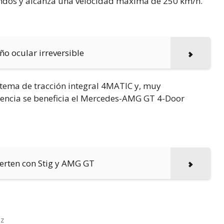
ndos y alcanza una velocidad máxima de 250 km/h.
o ocular irreversible
stema de tracción integral 4MATIC y, muy
sencia se beneficia el Mercedes-AMG GT 4-Door
ierten con Stig y AMG GT
nz