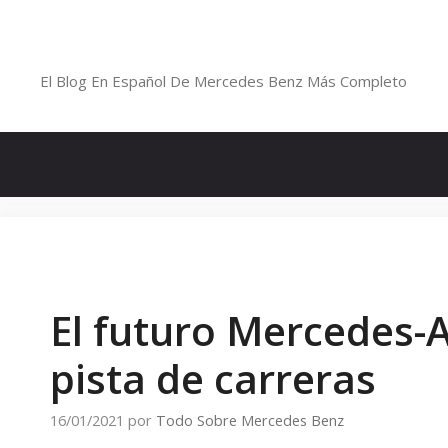
Saltar
al
Blog De Mercedes-Benz En Españ
contenido
El Blog En Español De Mercedes Benz Más Completo
El futuro Mercedes-A
pista de carreras
16/01/2021
por
Todo Sobre Mercedes Benz