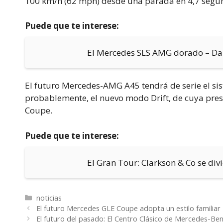
100 km/h (62 mph) desde una parada en 4,7 segu
Puede que te interese:
El Mercedes SLS AMG dorado – Dañ
El futuro Mercedes-AMG A45 tendrá de serie el si
probablemente, el nuevo modo Drift, de cuya pre
Coupe.
Puede que te interese:
El Gran Tour: Clarkson & Co se div
Categorías
noticias
El futuro Mercedes GLE Coupe adopta un estilo familiar
El futuro del pasado: El Centro Clásico de Mercedes-Be