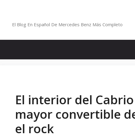
Saltar
al
Blog De Mercedes-Benz En Españ
contenido
El Blog En Español De Mercedes Benz Más Completo
El interior del Cabrio
mayor convertible d
el rock