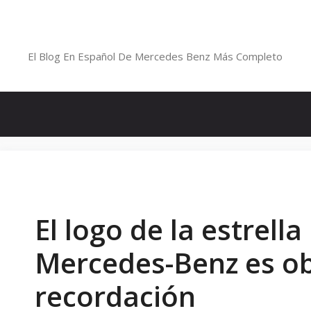
Saltar
al
Blog De Mercedes-Benz En Españ
contenido
El Blog En Español De Mercedes Benz Más Completo
El logo de la estrell
Mercedes-Benz es ob
recordación