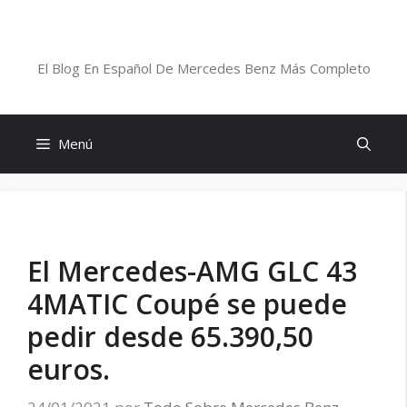
Saltar
al
Blog De Mercedes-Benz En Español
contenido
El Blog En Español De Mercedes Benz Más Completo
Menú
El Mercedes-AMG GLC 43
4MATIC Coupé se puede
pedir desde 65.390,50
euros.