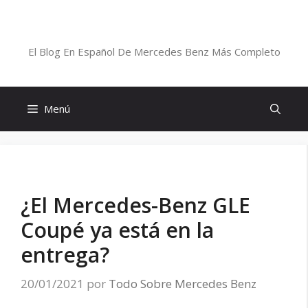
Saltar
al
Blog De Mercedes-Benz En Español
contenido
El Blog En Español De Mercedes Benz Más Completo
Menú
¿El Mercedes-Benz GLE
Coupé ya está en la
entrega?
20/01/2021
por
Todo Sobre Mercedes Benz