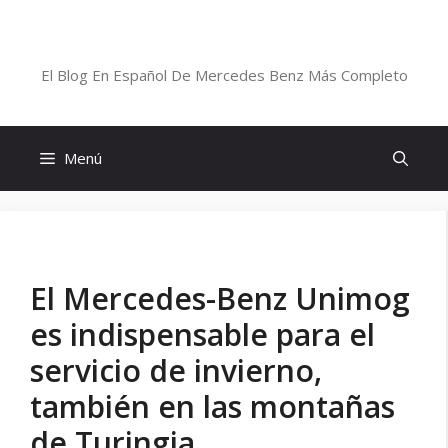
Saltar
al
Blog De Mercedes-Benz En Español
contenido
El Blog En Español De Mercedes Benz Más Completo
Menú
El Mercedes-Benz Unimog
es indispensable para el
servicio de invierno,
también en las montañas
de Turingia.