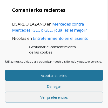
Comentarios recientes
LISARDO LAZANO
en
Mercedes contra
Mercedes: GLC o GLE, ¿cuál es el mejor?
Nicolás
en
Entretenimiento en el asiento
trasero para el GLE / GLS disponible a
Gestionar el consentimiento
principios de 2020
de las cookies
Utilizamos cookies para optimizar nuestro sitio web y nuestro servicio.
Aceptar cookies
POLÍTICA DE PRIVACIDAD
Aviso Legal
Denegar
Política de cookies (UE)
Contacto
© 2026 Blog De Mercedes-Benz En Español
• Creado con
Ver preferencias
GeneratePress