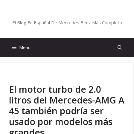
Saltar
al
Blog De Mercedes-Benz En Español
contenido
El Blog En Español De Mercedes Benz Más Completo
Menú
El motor turbo de 2.0
litros del Mercedes-AMG A
45 también podría ser
usado por modelos más
grandes.