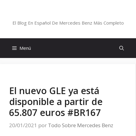
Saltar
al
Blog De Mercedes-Benz En Español
contenido
El Blog En Español De Mercedes Benz Más Completo
Menú
El nuevo GLE ya está
disponible a partir de
65.807 euros #BR167
20/01/2021
por
Todo Sobre Mercedes Benz