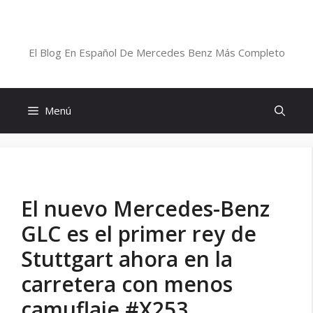
Saltar
al
Blog De Mercedes-Benz En Español
contenido
El Blog En Español De Mercedes Benz Más Completo
Menú
El nuevo Mercedes-Benz
GLC es el primer rey de
Stuttgart ahora en la
carretera con menos
camuflaje #X253