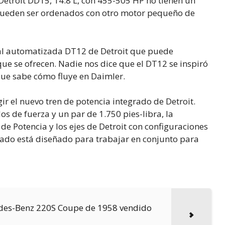
Detroit DD15, 14.8 L, con 455-505 HP no tienen un
 pueden ser ordenados con otro motor pequeño de
ual automatizada DT12 de Detroit que puede
que se ofrecen. Nadie nos dice que el DT12 se inspiró
que sabe cómo fluye en Daimler.
ir el nuevo tren de potencia integrado de Detroit.
 de fuerza y un par de 1.750 pies-libra, la
de Potencia y los ejes de Detroit con configuraciones
grado está diseñado para trabajar en conjunto para
cedes-Benz 220S Coupe de 1958 vendido