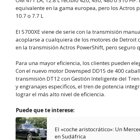
OM 471 LA, 12.8 L recibió 420, 450, 480 o 510 HP. 
equivalente en la gama europea, pero los Actros
10.7 o 7.7 L
El 5700XE viene de serie con la transmisión man
acoplarse a cualquiera de los motores de Detroit 
en la transmisión Actros PowerShift, pero seguro 
Para una mayor eficiencia, los clientes pueden eleg
Con el nuevo motor Downsped DD15 de 400 caballos
transmisión DT12 con Gestión Inteligente del Tren 
y engranajes específicos, el tren de potencia inte
lograr el más alto nivel de eficiencia.
Puede que te interese:
El «coche aristocrático»: Un Mer
en Sudáfrica