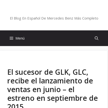
Saltar
al
Blog De Mercedes-Benz En Español
contenido
El Blog En Español De Mercedes Benz Más Completo
Menú
El sucesor de GLK, GLC,
recibe el lanzamiento de
ventas en junio – el
estreno en septiembre de
2015