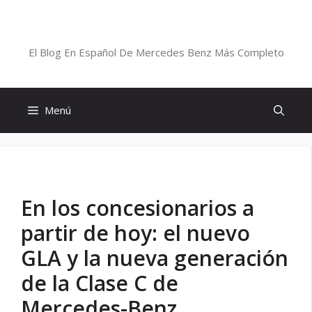
Saltar
al
Blog De Mercedes-Benz En Español
contenido
El Blog En Español De Mercedes Benz Más Completo
Menú
En los concesionarios a
partir de hoy: el nuevo
GLA y la nueva generación
de la Clase C de
Mercedes-Benz