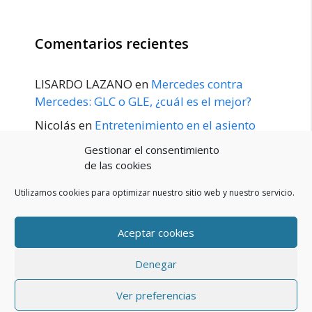
Comentarios recientes
LISARDO LAZANO
en
Mercedes contra
Mercedes: GLC o GLE, ¿cuál es el mejor?
Nicolás
en
Entretenimiento en el asiento
trasero para el GLE / GLS disponible a
Gestionar el consentimiento
principios de 2020
de las cookies
Utilizamos cookies para optimizar nuestro sitio web y nuestro servicio.
Aceptar cookies
POLÍTICA DE PRIVACIDAD
Aviso Legal
Denegar
Política de cookies (UE)
Contacto
© 2026 Blog De Mercedes-Benz En Español
• Creado con
Ver preferencias
GeneratePress