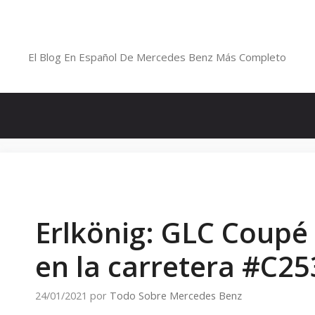
Saltar
al
Blog De Mercedes-Benz En Españ
contenido
El Blog En Español De Mercedes Benz Más Completo
Erlkönig: GLC Coupé
en la carretera #C25
24/01/2021
por
Todo Sobre Mercedes Benz