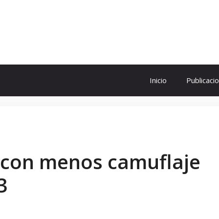
ol
Inicio
Publicaci
 con menos camuflaje
3