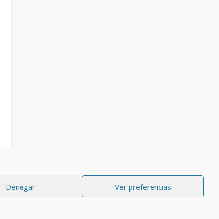
Denegar
Ver preferencias
RIVACIDAD
Aviso Legal
Política de cookies (UE)
Contacto