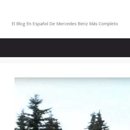
Saltar
al
Blog De Mercedes-Benz En Españ
contenido
El Blog En Español De Mercedes Benz Más Completo