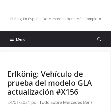
Saltar
al
Blog De Mercedes-Benz En Español
contenido
El Blog En Español De Mercedes Benz Más Completo
Menú
Erlkönig: Vehículo de
prueba del modelo GLA
actualización #X156
24/01/2021
por
Todo Sobre Mercedes Benz