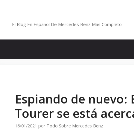
Saltar
al
Blog De Mercedes-Benz En Españ
contenido
El Blog En Español De Mercedes Benz Más Completo
Espiando de nuevo: 
Tourer se está acerc
16/01/2021
por
Todo Sobre Mercedes Benz