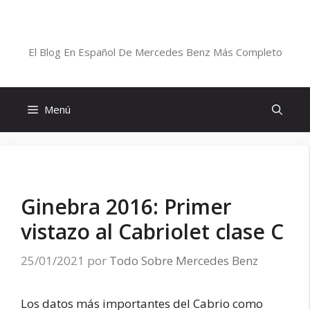
Saltar
al
Blog De Mercedes-Benz En Español
contenido
El Blog En Español De Mercedes Benz Más Completo
Menú
Ginebra 2016: Primer
vistazo al Cabriolet clase C
25/01/2021
por
Todo Sobre Mercedes Benz
Los datos más importantes del Cabrio como