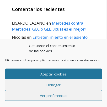
Comentarios recientes
LISARDO LAZANO
en
Mercedes contra
Mercedes: GLC o GLE, ¿cuál es el mejor?
Nicolás
en
Entretenimiento en el asiento
trasero para el GLE / GLS disponible a
Gestionar el consentimiento
principios de 2020
de las cookies
Utilizamos cookies para optimizar nuestro sitio web y nuestro servicio.
Aceptar cookies
POLÍTICA DE PRIVACIDAD
Aviso Legal
Denegar
Política de cookies (UE)
Contacto
© 2026 Blog De Mercedes-Benz En Español
• Creado con
Ver preferencias
GeneratePress