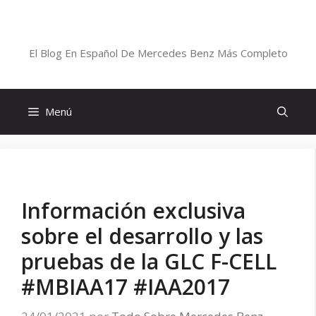
Saltar
al
Blog De Mercedes-Benz En Español
contenido
El Blog En Español De Mercedes Benz Más Completo
Menú
Información exclusiva
sobre el desarrollo y las
pruebas de la GLC F-CELL
#MBIAA17 #IAA2017